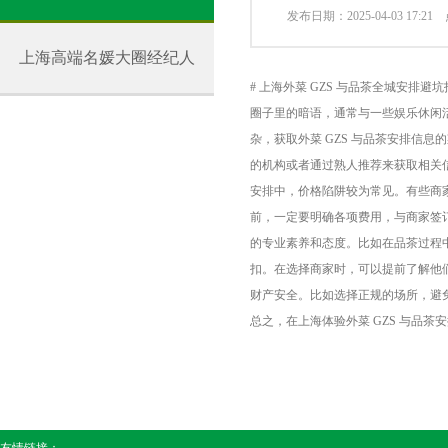
发布日期：2025-04-03 17:2
上海高端名媛大圈经纪人
# 上海外菜 GZS 与品茶全城安排避
圈子里的暗语，通常与一些娱乐休闲活
杂，获取外菜 GZS 与品茶安排信
的机构或者通过熟人推荐来获取相关信
安排中，价格陷阱较为常见。有些商
前，一定要明确各项费用，与商家签订
的专业素养和态度。比如在品茶过程
扣。在选择商家时，可以提前了解他们
财产安全。比如选择正规的场所，避
总之，在上海体验外菜 GZS 与品
友情链接：