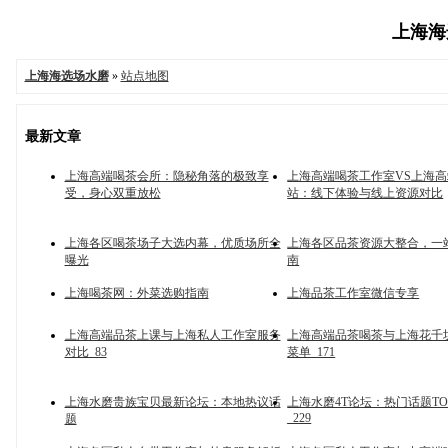
上海海选
上海海选场水磨
»
站点地图
最新文章
上海高端喝茶会所：隐秘角落的极致享
上海高端喝茶工作室VS上海
受，身心双重放松
站：线下体验与线上资源对比
上海各区喝茶场子大选内幕，优质场所全
上海各区品茶资源大整合，一
曝光
南
上海喝茶网：外菜选购指南
上海品茶工作室微信专享
上海高端品茶上课与上海私人工作室服务
上海高端品茶喝茶与上海花千
对比_83
菜单_171
上海水磨贵族宝贝最新论坛：本地热议话
上海水磨4T论坛：热门话题TO
_229
题