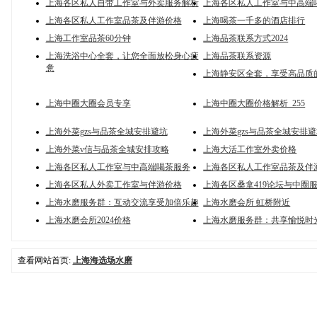
上海各区私人自带工作室与外卖服务解析
上海各区私人工作室与中高端
上海各区私人工作室品茶及伴游价格
上海喝茶一千多的酒店排行
上海工作室品茶60分钟
上海品茶联系方式2024
上海洗浴中心全套，让您全面放松身心疲
上海品茶联系资源
惫
上海静安区全套，享受高品质
上海中圈大圈会员专享
上海中圈大圈价格解析_255
上海外菜gzs与品茶全城安排避坑
上海外菜gzs与品茶全城安排避坑
上海外菜v信与品茶全城安排攻略
上海大活工作室外卖价格
上海各区私人工作室与中高端喝茶服务
上海各区私人工作室品茶及伴
上海各区私人外卖工作室与伴游价格
上海各区桑拿419论坛与中圈
上海水磨服务群：互动交流享受加倍乐趣
上海水磨会所 虹桥附近
上海水磨会所2024价格
上海水磨服务群：共享愉悦时
查看网站首页:
上海海选场水磨