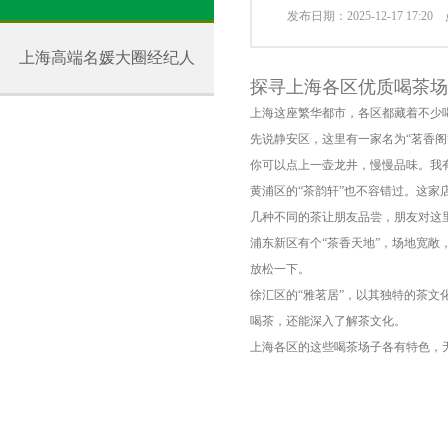
发布日期：2025-12-17 17:2
上海高端名媛大圈经纪人
探寻上海各区优质喝茶场
上海这座繁华都市，各区都藏着不少
先说静安区，这里有一家名为“茗香
你可以点上一壶龙井，慢慢品味。我
黄浦区的“茶韵轩”也不容错过。这
几种不同的茶让朋友品尝，朋友对这
浦东新区有个“茶香天地”，场地宽
放松一下。
徐汇区的“雅茗居”，以其独特的茶
喝茶，还能深入了解茶文化。
上海各区的这些喝茶场子各有特色，